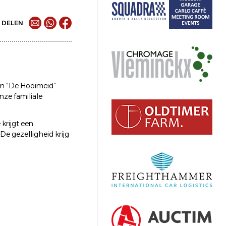
DELEN
gen “De Hooimeid”.
nze familiale
 krijgt een
De gezelligheid krijg