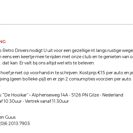
ING
Retro Drivers nodigt U uit voor een gezellige rit langs rustige we
m eens een keertje mee te rijden met onze club en te genieten van o
. dat kan. Er valt bij ons altijd wel iets te beleven.
r hoef je niet op voorhand in te schrijven. Kostprijs €15 per auto en je
ving (geen bolleke-pijl) en er zijn 2 consumpties voorzien per auto. 
.
s: "De Hooikar” – Alphenseweg 14A - 5126 PN Gilze - Nederland
 10.30uur - Vertrek vanaf 11.30uur
 en Guus
1 (0)6 2013 7903