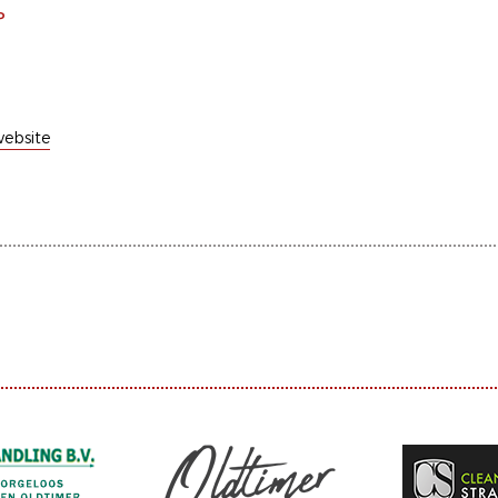
P
ebsite