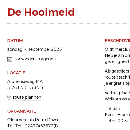
De Hooimeid
DATUM
BESCHRIJV
zondag 14 september 2025
Oldtimerclub 
Heb je zin o
toevoegen in agenda
gezelligheid..
Als gastrijde
LOCATIE
routebeschrij
Alphenseweg 14A
je er gratis bij
5126 PN Gilze (NL)
Vertrekplaat
route plannen
Welkom vanaf
Tot dan.
ORGANISATIE
Kees – Bjorn
Oldtimerclub Retro Drivers
Tel.nr. 00 3
Tel. Tel. +32497462677 (B -