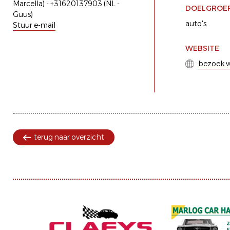
Marcella) - +31620137903 (NL -
DOELGROE
Guus)
auto's
Stuur e-mail
WEBSITE
bezoek w
terug naar overzicht