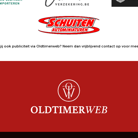
jij ook publiciteit via Oldtimerweb?
Neem dan vrijblijvend contact op
voor meer