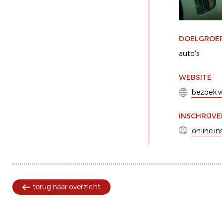
DOELGROE
auto's
WEBSITE
bezoek w
INSCHRIJV
online in
terug naar overzicht