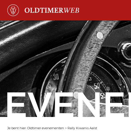
EVENE
Je bent hier:
Oldtimer evenementen
>
Rally Kiwanis Aalst