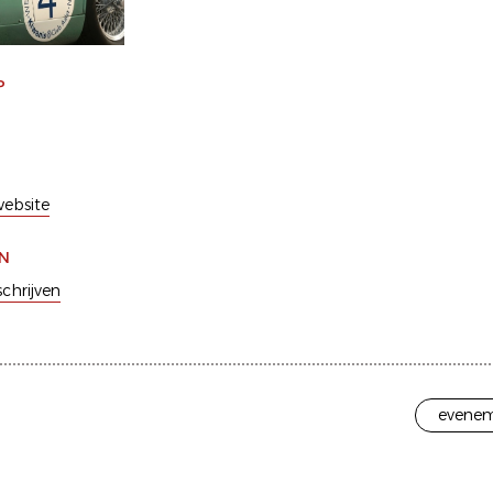
P
ebsite
EN
schrijven
evenem