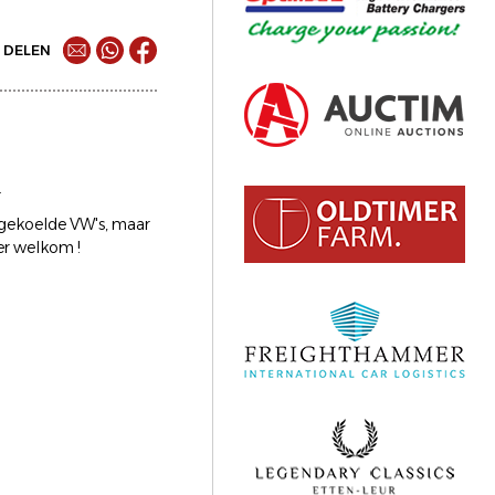
DELEN
.
htgekoelde VW's, maar
eer welkom !