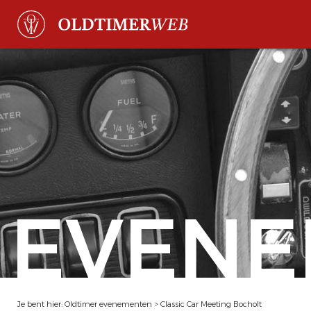
EVENE
Je bent hier:
Oldtimer evenementen
>
Classic Car Meeting Bocholt