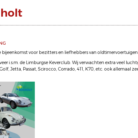
holt
ING
e bijeenkomst voor bezitters en liefhebbers van oldtimervoertuigen
 weer i.s.m. de Limburgse Keverclub. Wij verwachten extra veel luc
Golf, Jetta, Passat, Scirocco, Corrado, 411, K70, etc. ook allemaal z