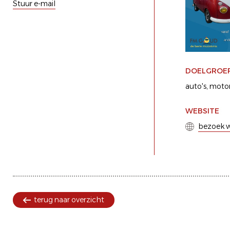
Stuur e-mail
DOELGROE
auto's
motor
WEBSITE
bezoek w
terug naar overzicht