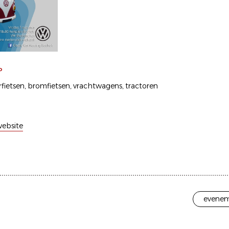
P
fietsen
bromfietsen
vrachtwagens
tractoren
ebsite
evenem