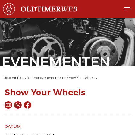
EVENEMENTEN
Je bent hier:
Oldtimer evenementen
>
Show Your Wheels
Show Your Wheels
DATUM