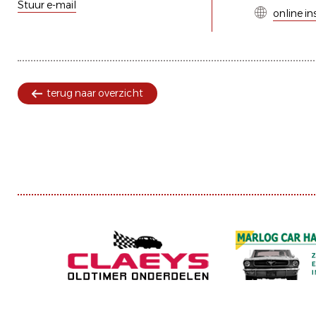
Stuur e-mail
online in
terug naar overzicht