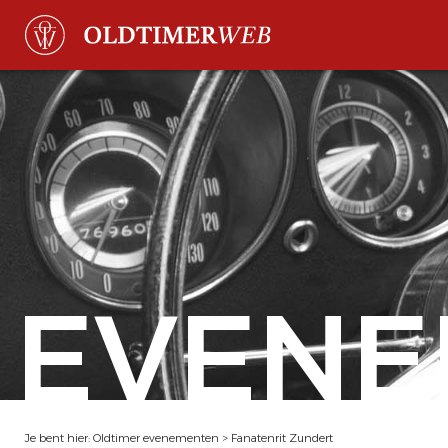
EVENE
Je bent hier:
Oldtimer evenementen
>
Fanatenrit Zundert