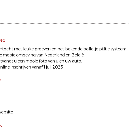
ING
ertocht met leuke proeven en het bekende bolletje pijltje systeem.
 de mooie omgeving van Nederland en België.
tvangt u een mooie foto van u en uw auto.
nline inschrijven vanaf 1 juli 2025
P
ebsite
EN