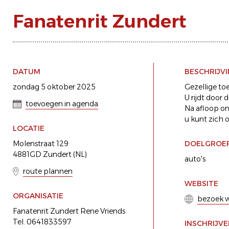
Fanatenrit Zundert
DATUM
BESCHRIJV
zondag 5 oktober 2025
Gezellige to
U rijdt door
toevoegen in agenda
Na afloop on
u kunt zich o
LOCATIE
Molenstraat 129
DOELGROE
4881GD Zundert (NL)
auto's
route plannen
WEBSITE
ORGANISATIE
bezoek w
Fanatenrit Zundert Rene Vriends
Tel. 0641833597
INSCHRIJV