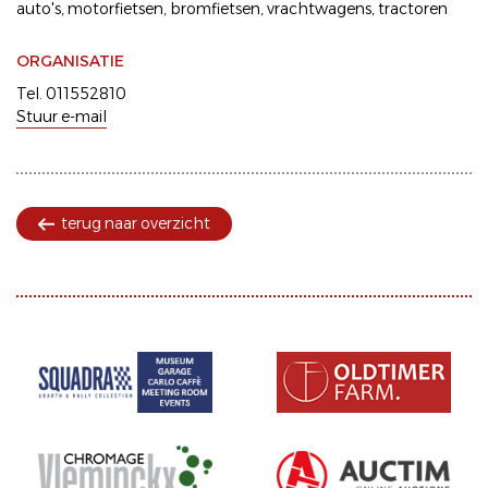
auto's
motorfietsen
bromfietsen
vrachtwagens
tractoren
ORGANISATIE
Tel. 011552810
Stuur e-mail
terug naar overzicht