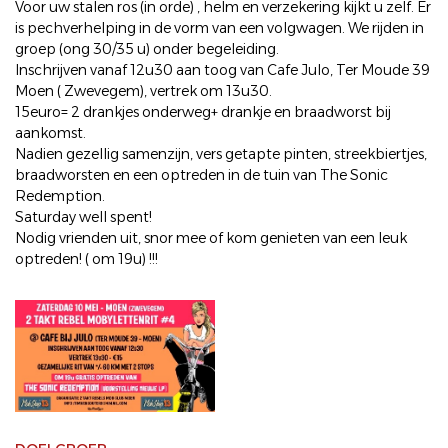
Voor uw stalen ros (in orde) , helm en verzekering kijkt u zelf. Er
is pechverhelping in de vorm van een volgwagen. We rijden in
groep (ong 30/35 u) onder begeleiding.
Inschrijven vanaf 12u30 aan toog van Cafe Julo, Ter Moude 39
Moen ( Zwevegem), vertrek om 13u30.
15euro= 2 drankjes onderweg+ drankje en braadworst bij
aankomst.
Nadien gezellig samenzijn, vers getapte pinten, streekbiertjes,
braadworsten en een optreden in de tuin van The Sonic
Redemption.
Saturday well spent!
Nodig vrienden uit, snor mee of kom genieten van een leuk
optreden! ( om 19u) !!!