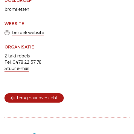
DOELGROEP
bromfietsen
WEBSITE
bezoek website
ORGANISATIE
2 takt rebels
Tel. 0478 22 57 78
Stuur e-mail
terug naar overzicht