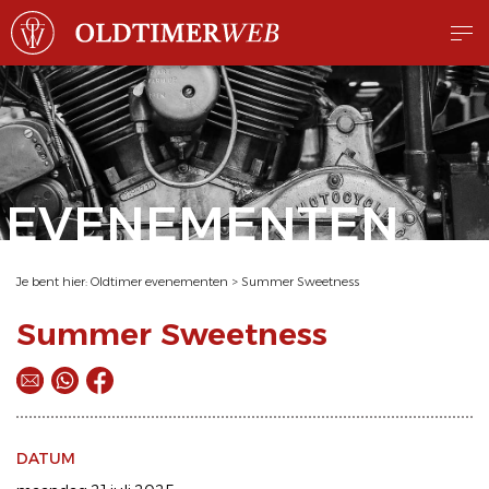
EVENEMENTEN
Je bent hier:
Oldtimer evenementen
>
Summer Sweetness
Summer Sweetness
DATUM