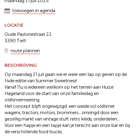
maandag 21 juli 2025
toevoegen in agenda
LOCATIE
Oude Pastoriestraat 22
3390 Tielt
route plannen
BESCHRIJVING
Op maandag 21 juli gaan we er weer een lap op geven op de
14de editie van Summer Sweetness!
Vanaf 11u is iedereen welkom op het terrein aan Huize
Hageland voor de start van onze familiedag en
oldtimermeeting.
Het concept blijft ongewijzigd: een weide vol oldtimer
wagens, tractors, motors, brommers… omringd door een
gezellig markt van vintage stuff, retro kledij, onderdelen…
Voor een hapje en een tapje kan je terecht aan onze bar en bij
de verschillende food trucks..