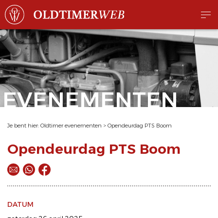
EVENEMENTEN
Je bent hier:
Oldtimer evenementen
>
Opendeurdag PTS Boom
Opendeurdag PTS Boom
DATUM