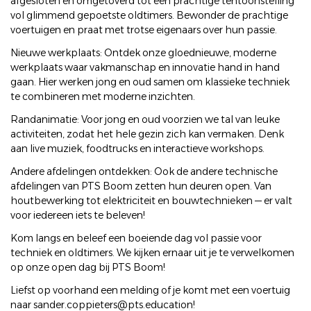
afgesloten en omgetoverd tot een prachtige tentoonstelling
vol glimmend gepoetste oldtimers. Bewonder de prachtige
voertuigen en praat met trotse eigenaars over hun passie.
Nieuwe werkplaats: Ontdek onze gloednieuwe, moderne
werkplaats waar vakmanschap en innovatie hand in hand
gaan. Hier werken jong en oud samen om klassieke techniek
te combineren met moderne inzichten.
Randanimatie: Voor jong en oud voorzien we tal van leuke
activiteiten, zodat het hele gezin zich kan vermaken. Denk
aan live muziek, foodtrucks en interactieve workshops.
Andere afdelingen ontdekken: Ook de andere technische
afdelingen van PTS Boom zetten hun deuren open. Van
houtbewerking tot elektriciteit en bouwtechnieken — er valt
voor iedereen iets te beleven!
Kom langs en beleef een boeiende dag vol passie voor
techniek en oldtimers. We kijken ernaar uit je te verwelkomen
op onze open dag bij PTS Boom!
Liefst op voorhand een melding of je komt met een voertuig
naar sander.coppieters@pts.education!