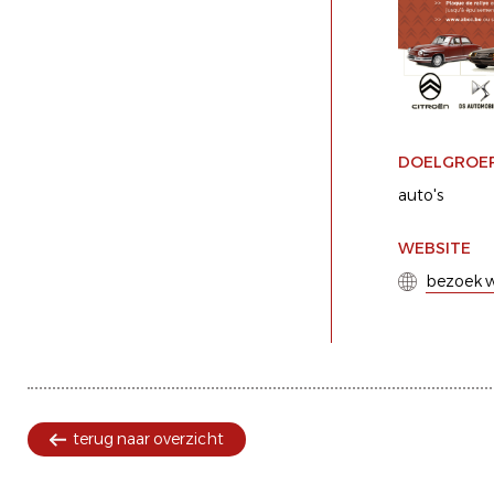
DOELGROE
auto's
WEBSITE
bezoek w
terug naar overzicht