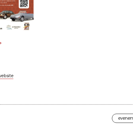
P
ebsite
evenem