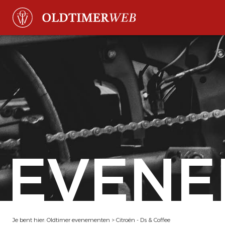
EVENE
Je bent hier:
Oldtimer evenementen
>
Citroën - Ds & Coffee