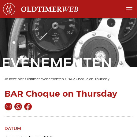
EVENEMENTEN
Je bent hier:
Oldtimer evenementen
>
BAR Choque on Thursday
BAR Choque on Thursday
DATUM