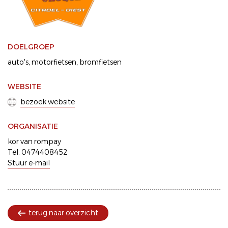
DOELGROEP
auto's
motorfietsen
bromfietsen
WEBSITE
bezoek website
ORGANISATIE
kor van rompay
Tel. 0474408452
Stuur e-mail
terug naar overzicht