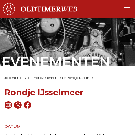
EVENEMENTEN
Je bent hier:
Oldtimer evenementen
>
Rondje IJsselmeer
Rondje IJsselmeer
DATUM