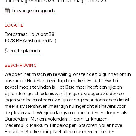
donderdag 29 mei 2025 t.e.m. zondag 1 juni 2025
toevoegen in agenda
LOCATIE
Dorpstraat Holysloot 38
1028 BE Amsterdam (NL)
route plannen
BESCHRIJVING
We doen het misschien te weinig, onszelf de tijd gunnen om in
ons mooie Nederland een trip te maken. En dat terwijl er
zoveel moois te vinden is. Het IJsselmeer heeft een rijke en
bijzondere geschiedenis want langs de vroegere Zuiderzee
lagen vele havensteden. Ze zijn er nog maar doen geen dienst
meer als vissershaven, maar zijn nu ingericht als havens voor
de pleziervaart. Wij rijden langs en door steden en dorpen als
Durgerdam, Marken, Volendam, Hoorn, Enkhuizen,
Medemblik, Makkum, Hindeloopen, Stavoren, Vollenhove,
Elburg en Spakenburg. Niet alleen de meer en minder