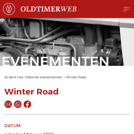
EVENEMENTEN
Je bent hier:
Oldtimer evenementen
>
Winter Road
Winter Road
DATUM