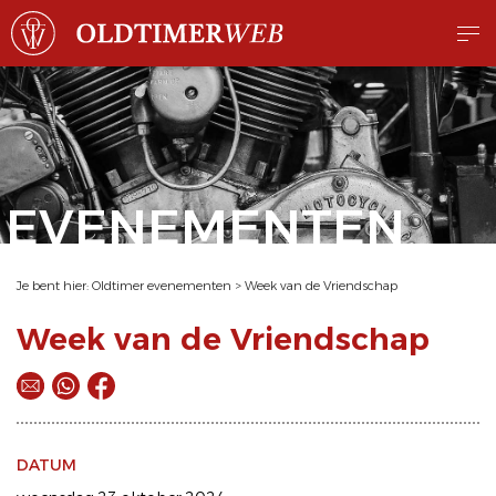
EVENEMENTEN
Je bent hier:
Oldtimer evenementen
>
Week van de Vriendschap
Week van de Vriendschap
DATUM