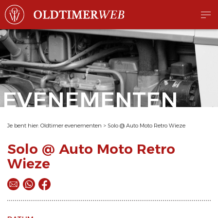
EVENEMENTEN
Je bent hier:
Oldtimer evenementen
>
Solo @ Auto Moto Retro Wieze
Solo @ Auto Moto Retro
Wieze