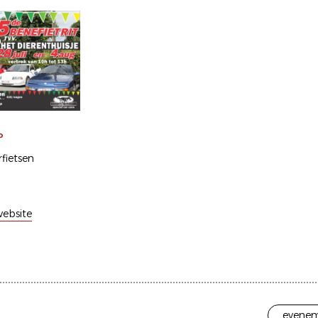
P
fietsen
ebsite
evenem