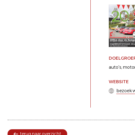
DOELGROE
auto's
motor
WEBSITE
bezoek w
terug naar overzicht