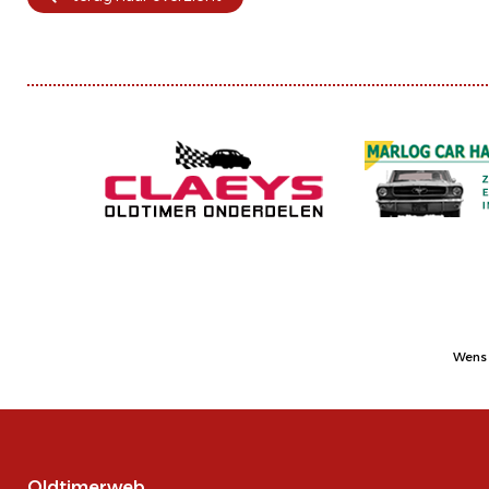
Wens 
Oldtimerweb