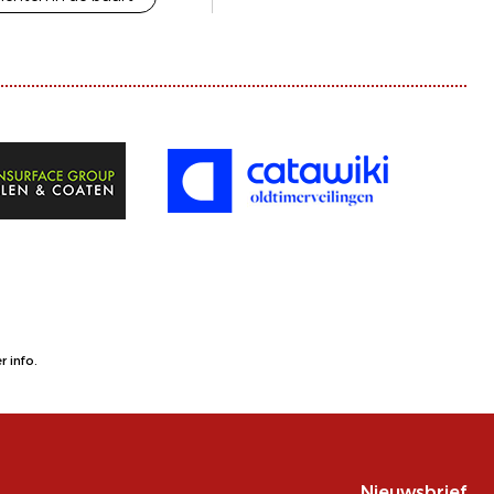
 info.
Nieuwsbrief