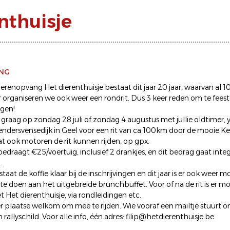
nthuisje
ING
erenopvang Het dierenthuisje bestaat dit jaar 20 jaar, waarvan al 10 
ar organiseren we ook weer een rondrit. Dus 3 keer reden om te feeste
gen!
e graag op zondag 28 juli of zondag 4 augustus met jullie oldtimer,
endersvensedijk in Geel voor een rit van ca 100km door de mooie Ke
t ook motoren de rit kunnen rijden, op gpx.
bedraagt €25/voertuig, inclusief 2 drankjes, en dit bedrag gaat inte
.
staat de koffie klaar bij de inschrijvingen en dit jaar is er ook weer 
te doen aan het uitgebreide brunchbuffet. Voor of na de rit is er m
 Het dierenthuisje, via rondleidingen etc.
er plaatse welkom om mee te rijden. Wie vooraf een mailtje stuurt om 
 rallyschild. Voor alle info, één adres: filip@hetdierenthuisje.be