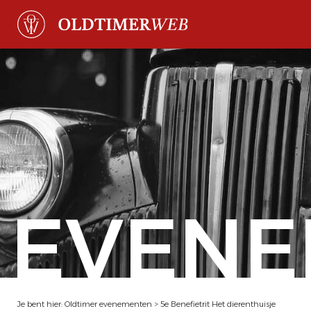
EVENE
Je bent hier:
Oldtimer evenementen
>
5e Benefietrit Het dierenthuisje