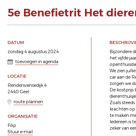
5e Benefietrit Het diere
DATUM
BESCHRIJV
zondag 4 augustus 2024
Bijzondere di
het vijfde ja
toevoegen in agenda
openthuisda
We zien julli
LOCATIE
car aan de R
zorgen we da
Rendersvensedijk 4
De kostprijs 
2440 Geel
dierenthuisje
route plannen
Zoals steeds 
krachten op 
te maken met
ORGANISATIE
Iedereen is t
Filip
zeker van een
Stuur e-mail