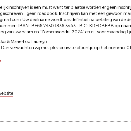
lijk inschrijven is een must want ter plaatse worden er geen inschr
ingeschreven = geen roadbook. Inschrijven kan met een gewoon mail
gmail.com. Uw deelname wordt pas definitief na betaling van de d
nummer : IBAN : BE66 7330 1836 3443 – BIC : KREDBEBB op naam
ng van uw naam en “Zomeravondrit 2024” en dit voor maandag 1 ju
: Jos & Marie-Lou Laureyn
 Dan verwachten wij met plezier uw telefoontje op het nummer 0
P
ebsite