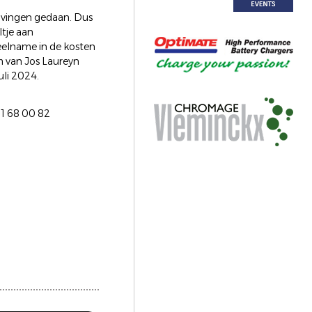
ijvingen gedaan. Dus
tje aan
eelname in de kosten
 van Jos Laureyn
li 2024.
11 68 00 82