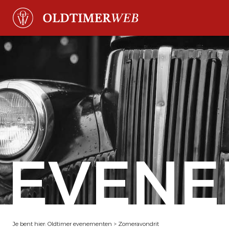
EVENE
Je bent hier:
Oldtimer evenementen
>
Zomeravondrit