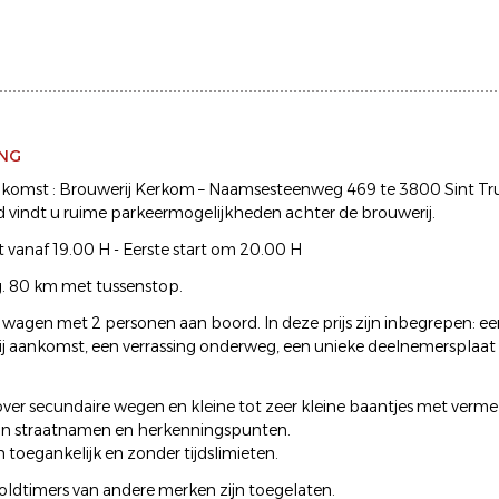
ING
nkomst : Brouwerij Kerkom – Naamsesteenweg 469 te 3800 Sint Tr
 vindt u ruime parkeermogelijkheden achter de brouwerij.
anaf 19.00 H - Eerste start om 20.00 H
g. 80 km met tussenstop.
 wagen met 2 personen aan boord. In deze prijs zijn inbegrepen: ee
j aankomst, een verrassing onderweg, een unieke deelnemersplaat e
 over secundaire wegen en kleine tot zeer kleine baantjes met verme
 straatnamen en herkenningspunten.
 toegankelijk en zonder tijdslimieten.
 oldtimers van andere merken zijn toegelaten.