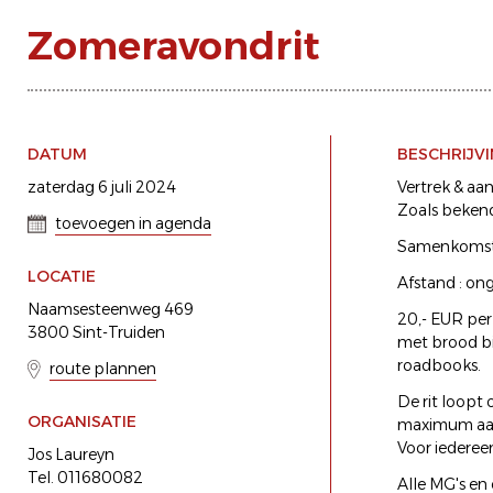
Zomeravondrit
DATUM
BESCHRIJV
zaterdag 6 juli 2024
Vertrek & aa
Zoals bekend
toevoegen in agenda
Samenkomst v
LOCATIE
Afstand : on
Naamsesteenweg 469
20,- EUR per
3800 Sint-Truiden
met brood bi
roadbooks.
route plannen
De rit loopt
ORGANISATIE
maximum aan
Voor iedereen
Jos Laureyn
Tel. 011680082
Alle MG's en