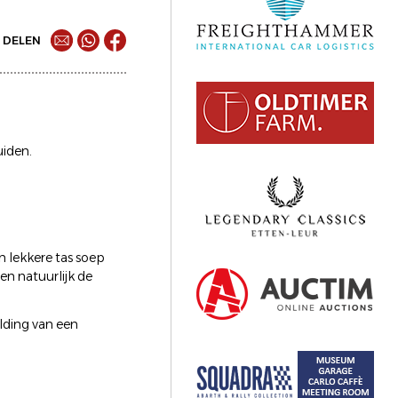
DELEN
uiden.
n lekkere tas soep
n natuurlijk de
lding van een