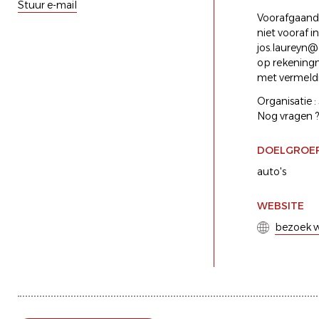
Stuur e-mail
Voorafgaande
niet vooraf 
jos.laureyn@
op rekening
met vermeldi
Organisatie 
Nog vragen ?
DOELGROE
auto's
WEBSITE
bezoek w