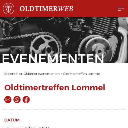
EVENEMENTEN
Je bent hier:
Oldtimer evenementen
>
Oldtimertreffen Lommel
Oldtimertreffen Lommel
DATUM