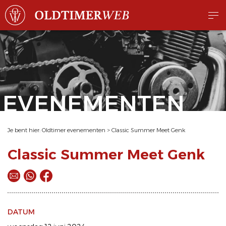
EVENEMENTEN
Je bent hier:
Oldtimer evenementen
>
Classic Summer Meet Genk
Classic Summer Meet Genk
DATUM