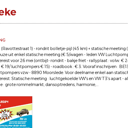
eke
ING
 (Ravottestraat 1) - rondrit bolletje-pijl (45 km) + statische meeting 
euze uit enkel statische meeting (€ 5/wagen - leden VW Luchtpompers
vereist voor 26 mei (ontbijt- rondrit - bakje friet - rallyplaat : volw.
 : € 19/ luchtpompers € 15) - roadbook : € 3. Vooraf inschrijven : B
pompers vzw - 8890 Moorslede. Voor deelname enkel aan statisch
 vereist. Statische meeting : luchtgekoelde VW's en VW T3's apart -
 : grote rommelmarkt, dansoptredens, harmonie,...