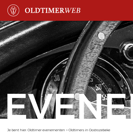
EVENE
Je bent hier:
Oldtimer evenementen
>
Oldtimers in Oostrozebeke