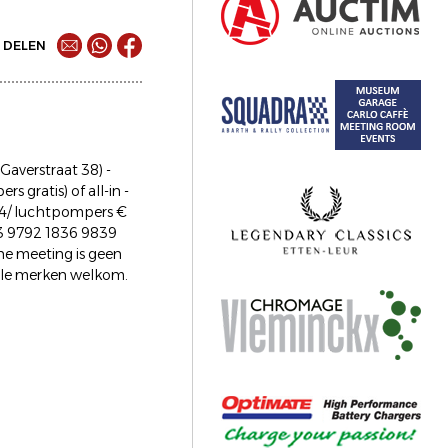
DELEN
(Gaverstraat 38) -
 gratis) of all-in -
 € 24/ luchtpompers €
E13 9792 1836 9839
e meeting is geen
 alle merken welkom.