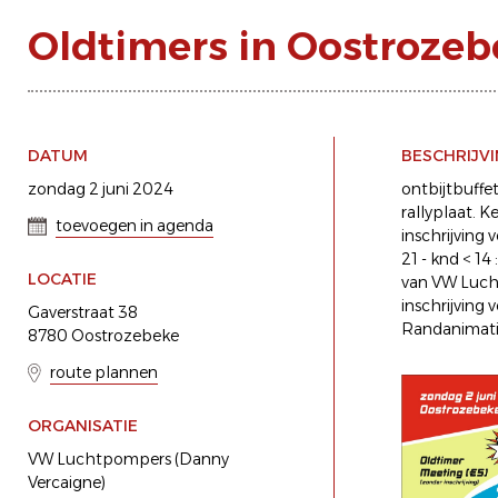
Oldtimers in Oostrozeb
DATUM
BESCHRIJV
zondag 2 juni 2024
ontbijtbuffet
rallyplaat. K
toevoegen in agenda
inschrijving 
21 - knd < 14
LOCATIE
van VW Lucht
inschrijving
Gaverstraat 38
Randanimatie
8780 Oostrozebeke
route plannen
ORGANISATIE
VW Luchtpompers (Danny
Vercaigne)