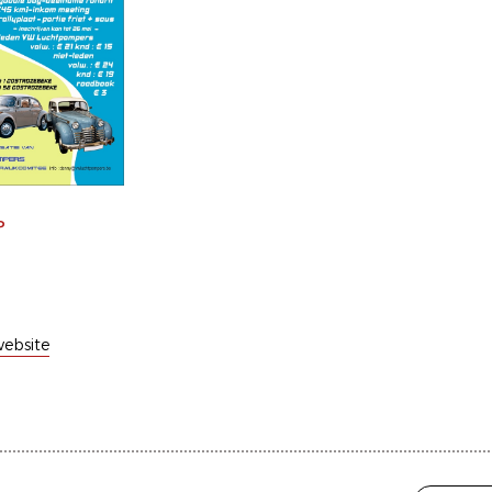
P
ebsite