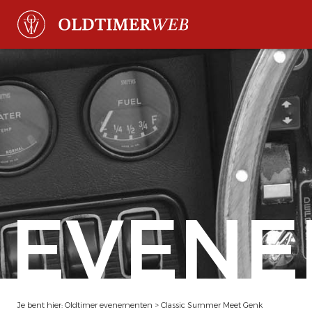
EVENE
Je bent hier:
Oldtimer evenementen
>
Classic Summer Meet Genk