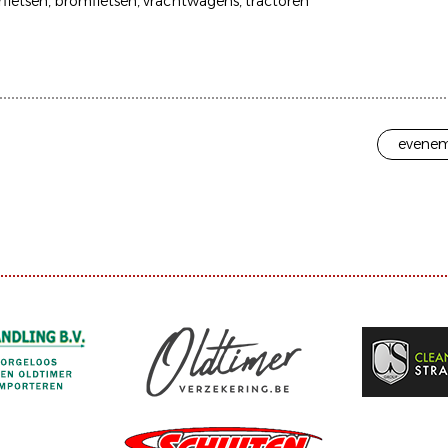
fietsen
bromfietsen
vrachtwagens
tractoren
evenem