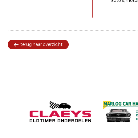
auto's
motor
terug naar overzicht