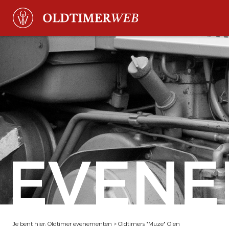
EVENE
Je bent hier:
Oldtimer evenementen
>
Oldtimers "Muze" Olen