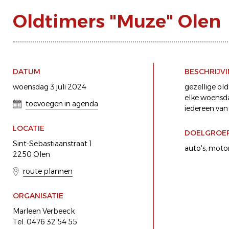
Oldtimers "Muze" Olen
DATUM
BESCHRIJV
woensdag 3 juli 2024
gezellige ol
elke woensda
toevoegen in agenda
iedereen van
LOCATIE
DOELGROE
Sint-Sebastiaanstraat 1
auto's
motor
2250 Olen
route plannen
ORGANISATIE
Marleen Verbeeck
Tel. 0476 32 54 55