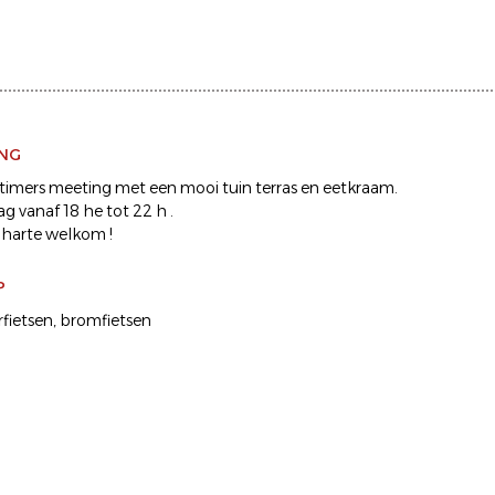
ING
dtimers meeting met een mooi tuin terras en eetkraam.
g vanaf 18 he tot 22 h .
 harte welkom !
P
fietsen
bromfietsen