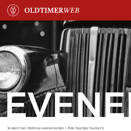
EVENE
Je bent hier:
Oldtimer evenementen
>
8ste Toontjes Tourtocht