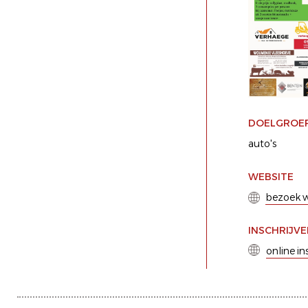
DOELGROE
auto's
WEBSITE
bezoek w
INSCHRIJV
online in