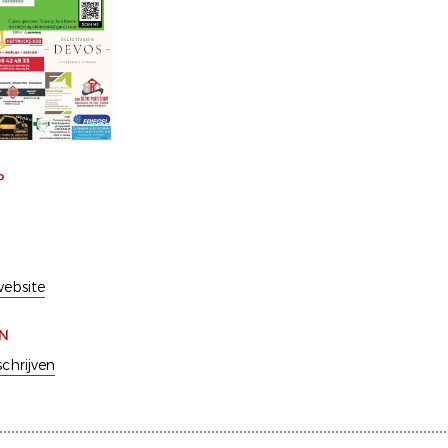
P
ebsite
EN
schrijven