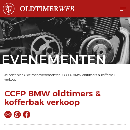
EVENEMENTEN
Je bent hier:
Oldtimer evenementen
>
CCFP BMW oldtimers & kofferbak
verkoop
CCFP BMW oldtimers &
kofferbak verkoop