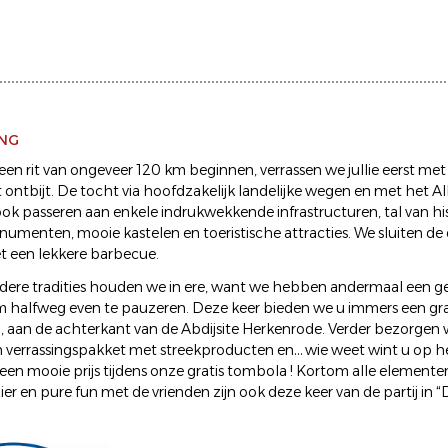
ING
een rit van ongeveer 120 km beginnen, verrassen we jullie eerst met
ontbijt. De tocht via hoofdzakelijk landelijke wegen en met het Al
 ook passeren aan enkele indrukwekkende infrastructuren, tal van 
menten, mooie kastelen en toeristische attracties. We sluiten de 
t een lekkere barbecue.
ere tradities houden we in ere, want we hebben andermaal een gez
halfweg even te pauzeren. Deze keer bieden we u immers een grat
, aan de achterkant van de Abdijsite Herkenrode. Verder bezorgen
 verrassingspakket met streekproducten en… wie weet wint u op h
een mooie prijs tijdens onze gratis tombola ! Kortom alle elemente
er en pure fun met de vrienden zijn ook deze keer van de partij in 