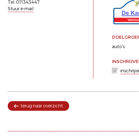
Tel. 011343447
Stuur e-mail
DOELGROE
auto's
INSCHRIJV
inschrijv
terug naar overzicht