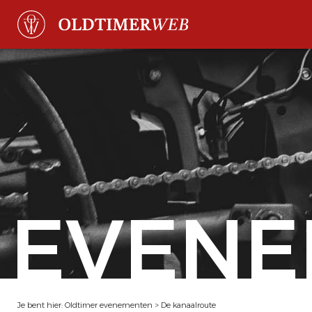
EVENE
Je bent hier:
Oldtimer evenementen
>
De kanaalroute