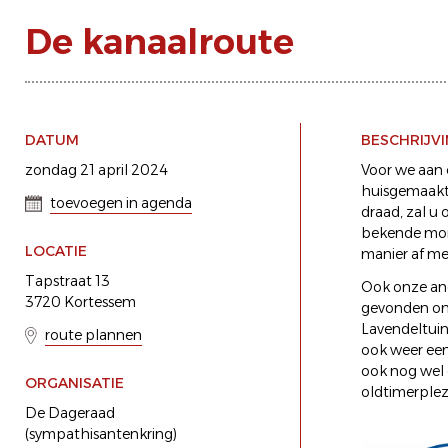
De kanaalroute
DATUM
BESCHRIJV
zondag 21 april 2024
Voor we aan 
huisgemaakt 
toevoegen in agenda
draad, zal u
bekende monu
LOCATIE
manier af me
Tapstraat 13
Ook onze and
3720 Kortessem
gevonden om 
Lavendeltuin
route plannen
ook weer een
ook nog wel 
ORGANISATIE
oldtimerplezi
De Dageraad
(sympathisantenkring)