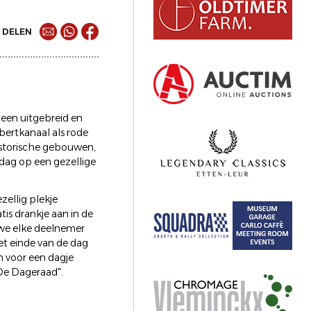
DELEN
 een uitgebreid en
bertkanaal als rode
historische gebouwen,
dag op een gezellige
ellig plekje
is drankje aan in de
 we elke deelnemer
et einde van de dag
n voor een dagje
“De Dageraad".