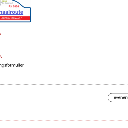
P
EN
ingsformulier
evenem