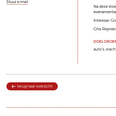
Stuur e-mail
Na deze stoe
evenementen
Interesse: Gr
Ghis Reynie
DOELGROE
auto's
vrach
terug naar overzicht