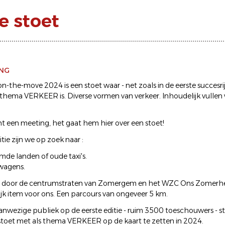
 stoet
ING
the-move 2024 is een stoet waar - net zoals in de eerste succesrij
 thema VERKEER is. Diverse vormen van verkeer. Inhoudelijk vullen 
cht een meeting, het gaat hem hier over een stoet!
tie zijn we op zoek naar :
eemde landen of oude taxi's.
wagens.
dt door de centrumstraten van Zomergem en het WZC Ons Zomerhee
ijk item voor ons. Een parcours van ongeveer 5 km.
 aanwezige publiek op de eerste editie - ruim 3500 toeschouwers - 
toet met als thema VERKEER op de kaart te zetten in 2024.