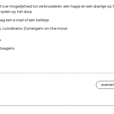
t is er mogelijkheid tot verbroederen, een hapje en een drankje op 
plein op het dorp.
aag een e-mail of een belletje.
rs, coördinator Zomergem-on-the-move
P
twagens
evenem