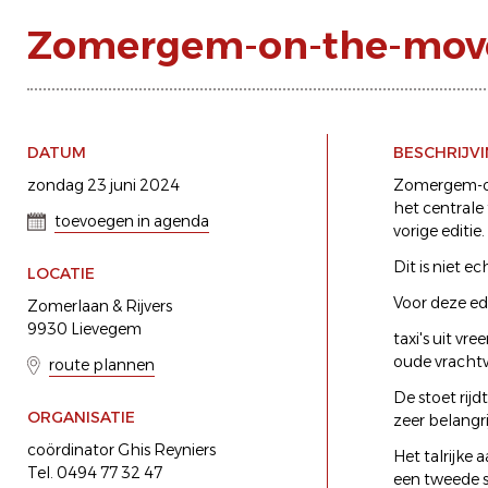
Zomergem-on-the-move
DATUM
BESCHRIJV
zondag 23 juni 2024
Zomergem-on-
het centrale
toevoegen in agenda
vorige editie.
Dit is niet e
LOCATIE
Voor deze edi
Zomerlaan & Rijvers
9930 Lievegem
taxi's uit vr
oude vracht
route plannen
De stoet rij
ORGANISATIE
zeer belangr
coördinator Ghis Reyniers
Het talrijke
Tel. 0494 77 32 47
een tweede s