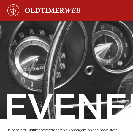
EVENE
Je bent hier:
Oldtimer evenementen
>
Zomergem-on-the-move stoet