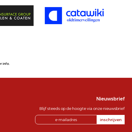
 info.
Nieuwsbrief
Blijf steeds op de hoogte via onze nieuwsbrief
inschrijven