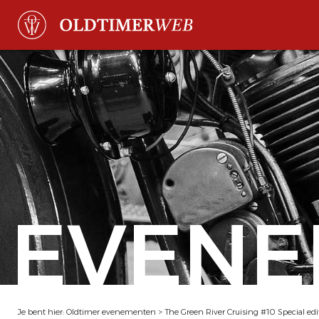
EVENE
Je bent hier:
Oldtimer evenementen
>
The Green River Cruising #10 Special edi