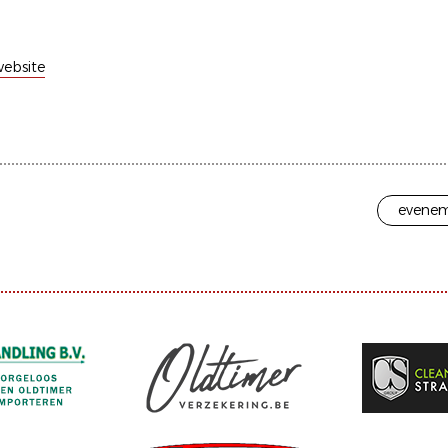
ebsite
evenem