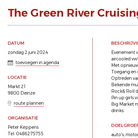
The Green River Cruisin
DATUM
BESCHRIJV
zondag 2 juni 2024
Evenement voo
aircooled vw'
toevoegen in agenda
Met opnieuw 
Toegang en 
LOCATIE
Optreden van
Bekende muzi
Markt 21
Rock& Roll d
9800 Deinze
Pin up girls 
route plannen
Big Market me
drinks.
ORGANISATIE
DOELGROE
Peter Keppens
Tel. 0486275755
auto's
motor