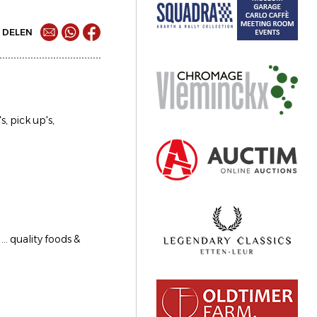
DELEN
, pick up's,
.. quality foods &