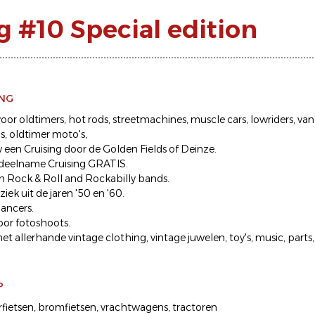
g #10 Special edition
ING
r oldtimers, hot rods, streetmachines, muscle cars, lowriders, van's
s, oldtimer moto's,
een Cruising door de Golden Fields of Deinze.
deelname Cruising GRATIS.
 Rock & Roll and Rockabilly bands.
ek uit de jaren '50 en '60.
ancers.
voor fotoshoots.
t allerhande vintage clothing, vintage juwelen, toy's, music, parts, .
P
fietsen
bromfietsen
vrachtwagens
tractoren