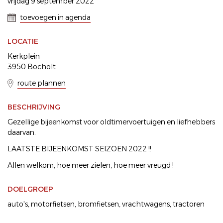
vrijdag 9 september 2022
toevoegen in agenda
LOCATIE
Kerkplein
3950 Bocholt
route plannen
BESCHRIJVING
Gezellige bijeenkomst voor oldtimervoertuigen en liefhebbers
daarvan.
LAATSTE BIJEENKOMST SEIZOEN 2022 !!
Allen welkom, hoe meer zielen, hoe meer vreugd !
DOELGROEP
auto's
motorfietsen
bromfietsen
vrachtwagens
tractoren