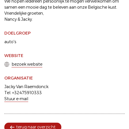
We hopen iedereen persoonlijk te mogen verwelkomen om
samen een mooie dag te beleven aan onze Belgische kust.
Vriendelijke groeten,
Nancy & Jacky.
DOELGROEP
auto's
WEBSITE
bezoek website
ORGANISATIE
Jacky Van Raemdonck
Tel. +32475910333
Stuur e-mail
terug naar overzicht