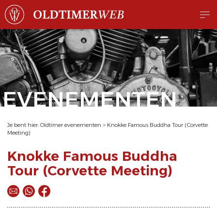
EVENEMENTEN
Je bent hier:
Oldtimer evenementen
>
Knokke Famous Buddha Tour (Corvette
Meeting)
Knokke Famous Buddha
Tour (Corvette Meeting)