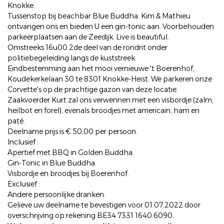
Knokke.
Tussenstop bij beachbar Blue Buddha. Kim & Mathieu
ontvangen ons en bieden U een gin-tonic aan. Voorbehouden
parkeerplaatsen aan de Zeedijk. Live is beautiful.
Omstreeks 16u00 2de deel van de rondrit onder
politiebegeleiding langs de kuststreek.
Eindbestemming aan het mooi vernieuwe 't Boerenhof,
Koudekerkelaan 30 te 8301 Knokke-Heist. We parkeren onze
Corvette's op de prachtige gazon van deze locatie.
Zaakvoerder Kurt zal ons verwennen met een visbordje (zalm,
heilbot en forel), evenals broodjes met americain, ham en
paté.
Deelname prijs is € 50,00 per persoon.
Inclusief :
Apertief met BBQ in Golden Buddha.
Gin-Tonic in Blue Buddha.
Visbordje en broodjes bij Boerenhof.
Exclusief :
Andere persoonlijke dranken.
Gelieve uw deelname te bevestigen voor 01.07.2022 door
overschrijving op rekening BE34 7331 1640 6090.