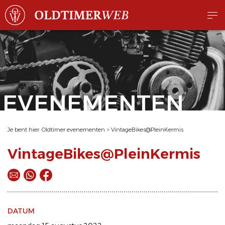
EVENEMENTEN
Je bent hier:
Oldtimer evenementen
>
VintageBikes@PleinKermis
VintageBikes@PleinKermis
DATUM