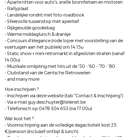
- Aparte ritten voor auto's, snelle bromfietsen en motoren
- Rallyplaat
- Landelijke rondrit met foto-roadbook
- Sfeervolle tussenstop met aperitief
- Rijkgevulde goodiebag
- Warme middaglunch & drankje
- Concours d'élegance (rode loper met voorstelling van de
voertuigen aan het publiek) om 14.15u
- Static show + mini retromarkt in afgesloten straten (vanaf
14.00u)
- Muzikale omlijsting met hits uit de '50 - '60 - '70 - '80 .
- Clubstand van de Gentsche Retrowielen
- and many more
Hoe inschrijven ?
- Inschrijven via deze website (tab "Contact & Inschrijving")
- Via e-mail guy.deschuyter@telenet.be
- Telefonisch op 0478 304 653 (na 17.00u)
Wat kost het ?
- Voorinschrijving aan de volledige dagactiviteit kost 25
€/persoon (inclusief ontbijt & lunch)