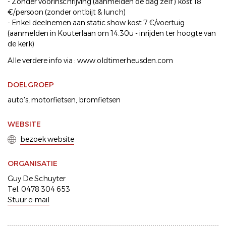
- Zonder voorinschrijving (aanmelden de dag zelf ) kost 18
€/persoon (zonder ontbijt & lunch)
- Enkel deelnemen aan static show kost 7 €/voertuig
(aanmelden in Kouterlaan om 14.30u - inrijden ter hoogte van
de kerk)
Alle verdere info via : www.oldtimerheusden.com
DOELGROEP
auto's
motorfietsen
bromfietsen
WEBSITE
bezoek website
ORGANISATIE
Guy De Schuyter
Tel. 0478 304 653
Stuur e-mail