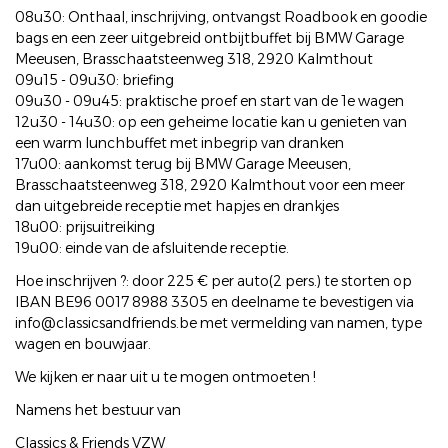
08u30: Onthaal, inschrijving, ontvangst Roadbook en goodie
bags en een zeer uitgebreid ontbijtbuffet bij BMW Garage
Meeusen, Brasschaatsteenweg 318, 2920 Kalmthout
09u15 - 09u30: briefing
09u30 - 09u45: praktische proef en start van de 1e wagen
12u30 - 14u30: op een geheime locatie kan u genieten van
een warm lunchbuffet met inbegrip van dranken
17u00: aankomst terug bij BMW Garage Meeusen,
Brasschaatsteenweg 318, 2920 Kalmthout voor een meer
dan uitgebreide receptie met hapjes en drankjes
18u00: prijsuitreiking
19u00: einde van de afsluitende receptie.
Hoe inschrijven ?: door 225 € per auto(2 pers.) te storten op
IBAN BE96 0017 8988 3305 en deelname te bevestigen via
info@classicsandfriends.be met vermelding van namen, type
wagen en bouwjaar.
We kijken er naar uit u te mogen ontmoeten !
Namens het bestuur van
Classics & Friends VZW