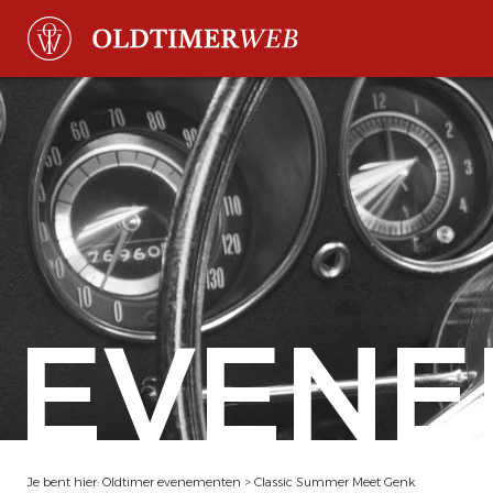
EVENE
Je bent hier:
Oldtimer evenementen
>
Classic Summer Meet Genk