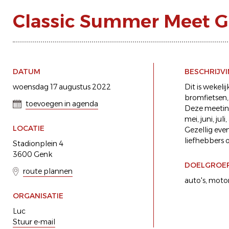
Classic Summer Meet 
DATUM
BESCHRIJV
woensdag 17 augustus 2022
Dit is wekel
bromfietsen,
toevoegen in agenda
Deze meeting
mei, juni, ju
LOCATIE
Gezellig eve
liefhebbers o
Stadionplein 4
3600 Genk
DOELGROE
route plannen
auto's
motor
ORGANISATIE
Luc
Stuur e-mail