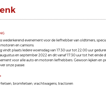
Genk
ING
ijks wederkerend evenement voor de liefhebber van oldtimers, specia
 motoren en camions.
 vindt plaats Iedere woensdag van 17:30 uur tot 22:00 uur gedu
li, augustus en september 2022 en dit vanaf 17:30 uur tot het einde de
nement voor alle auto en motoren liefhebbers. Gewoon kijken en 
ver onze passie.
P
fietsen
bromfietsen
vrachtwagens
tractoren