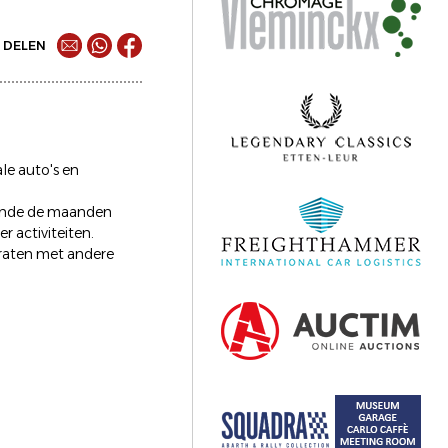
DELEN
le auto's en
rende de maanden
r activiteiten.
praten met andere