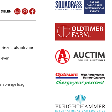
DELEN
 inzet , alsook voor
eleven
n (zonnige )dag