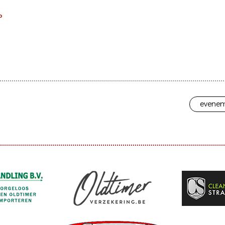
P
evenem