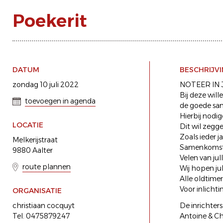
Poekerit
DATUM
BESCHRIJV
zondag 10 juli 2022
NOTEER IN J
Bij deze wil
toevoegen in agenda
de goede sam
Hierbij nodig
LOCATIE
Dit wil zegge
Zoals ieder j
Melkerijstraat
Samenkomst r
9880 Aalter
Velen van ju
route plannen
Wij hopen ju
Alle oldtime
Voor inlichti
ORGANISATIE
christiaan cocquyt
De inrichters
Tel. 0475879247
Antoine & Ch