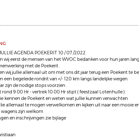
ING
ULLIE AGENDA POEKERIT 10 / 07 /2022
len wij eerst de mensen van het WVOC bedanken voor hun jaren lange
enwerking met de Poekerit .
en wij jullie allemaal uit om met ons dit jaar terug een Poekerit te b
n een begeleide rondrit van +/- 120 km langs landelijke wegen.
aar zijn de nodige stops voorzien .
ond 9.00 Hr - vertrek 10.00 Hr stipt ( feestzaal Lotenhulle )
llie kennen de Poekerit en weten wat jullie kunnen verwachten
llie allemaal te mogen verwelkomen en kijken uit naar een mooie e
r wagens zijn welkom
ngen en inschrijvingen zie bijlage
ristiaan