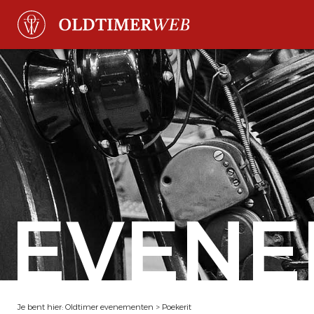
EVENE
Je bent hier:
Oldtimer evenementen
>
Poekerit