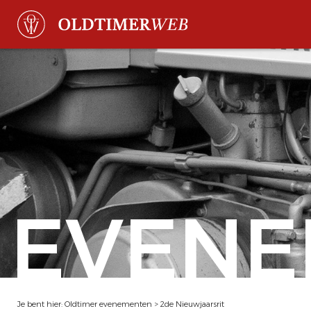
EVENE
Je bent hier:
Oldtimer evenementen
>
2de Nieuwjaarsrit