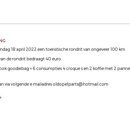
ING
ag 18 april 2022 een toeristische rondrit van ongeveer 100 km
 van de rondrit bedraagt 40 euro
ok goodiebag + 6 consumpties 4 croque s en 2 koffie met 2 pan
kan via volgende e mailadres oldopelparts@hotmail.com
P