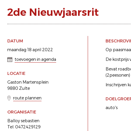
2de Nieuwjaarsrit
DATUM
BESCHRIJV
maandag 18 april 2022
Op paasmaand
toevoegen in agenda
De kostprijs
Bevat roadbo
LOCATIE
(2peesonen)
Gaston Martensplein
Inschrijven 
9880 Zulte
route plannen
DOELGROE
auto's
ORGANISATIE
Balloy sebastien
Tel. 0472429129