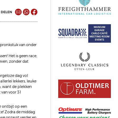
DELEN
n pronkstuk van onder
en! Het is geen race,
even, zonder dat
orgeloze dag vol
llerlei lekkers, leuke
n, want de plekken
t van voor 31
r ontbijt op een
te! Zodra de middag
we onze rit verder en