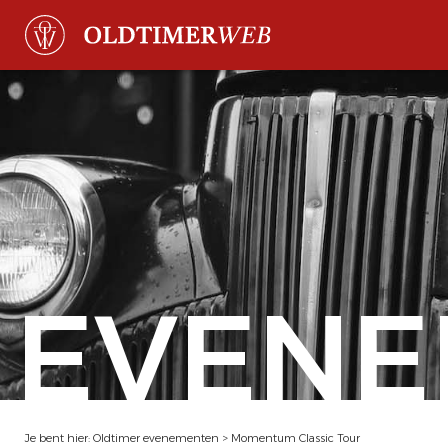
EVENE
Je bent hier:
Oldtimer evenementen
>
Momentum Classic Tour