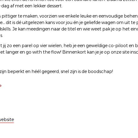
 dag af met een lekker dessert.
ts pittiger te maken, voorzien we enkele leuke en eenvoudige behe
… dit is dé uitgelezen kans voor jou én je geliefde wagen om uit te
dskills. Je kan meedingen naar de titel en wie weet pak je op het ein
s.
 jij zo een parel op vier wielen, heb je een geweldige co-piloot en be
iet langer en go with the flow! Binnenkort kan je je op onze site in
ijn beperkt en héél gegeerd, snel zijn is de boodschap!
P
ebsite