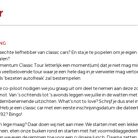
r
ING
sechte liefhebber van classic cars? En sta je te popelen om je eige
alen?
mentum Classic Tour letterlijk een moment(um) dat je niet mag miss
 veelbelovende tour waar je een hele dag in je vierwieler mag verto
ls 'bezeten autofreak' zal bestempelen.
 co-piloot nodigen we jou graag uit om deel te nemen aan deze z
not. Van 's ochtends tot 's avonds leggen we jullie in de watten met a
adembenemende uitzichten. What's not to love? Schrijf je dus snel i
 Heb je een classic car met een eerste inschrijvingsdatum die dateer
92? Bingo!
n lege maag? Daar doen wij niet aan mee. We starten met een lekke
mein, eten onze buiken rond en starten met het voormiddaggedeel
en we even de remmen toe voor een culinaire lunch. Daarna zetten 