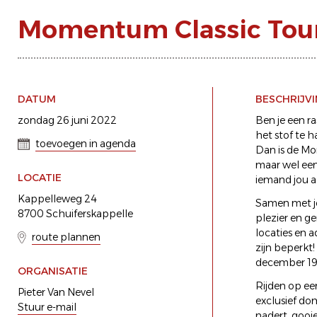
Momentum Classic Tou
DATUM
BESCHRIJV
zondag 26 juni 2022
Ben je een ra
het stof te h
toevoegen in agenda
Dan is de Mo
maar wel een
LOCATIE
iemand jou a
Kappelleweg 24
Samen met je
8700 Schuiferskappelle
plezier en ge
locaties en 
route plannen
zijn beperkt!
december 19
ORGANISATIE
Rijden op ee
Pieter Van Nevel
exclusief do
Stuur e-mail
nadert, gooi