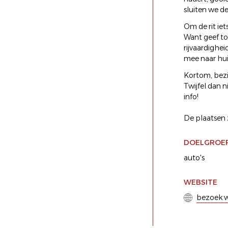
sluiten we de
Om de rit ie
Want geef toe
rijvaardighei
mee naar hui
Kortom, bezit
Twijfel dan n
info!
De plaatsen z
DOELGROE
auto's
WEBSITE
bezoek w