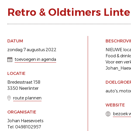
Retro & Oldtimers Linte
DATUM
BESCHRIJV
zondag 7 augustus 2022
NIEUWE locat
Food & drinks
toevoegen in agenda
Voor een verk
Johan_Haesev
LOCATIE
Bredesstraat 158
DOELGROE
3350 Neerlinter
auto's
motor
route plannen
WEBSITE
ORGANISATIE
bezoek w
Johan Haesevoets
Tel. 0498102957