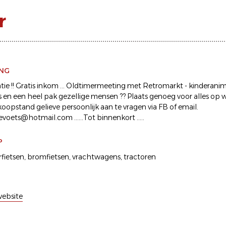
r
ING
ie !! Gratis inkom ... Oldtimermeeting met Retromarkt - kinderanima
 en een heel pak gezellige mensen ?? Plaats genoeg voor alles op wiel
oopstand gelieve persoonlijk aan te vragen via FB of email.
oets@hotmail.com ......Tot binnenkort .....
P
fietsen
bromfietsen
vrachtwagens
tractoren
ebsite