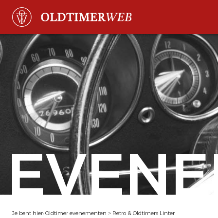
EVENE
Je bent hier:
Oldtimer evenementen
>
Retro & Oldtimers Linter