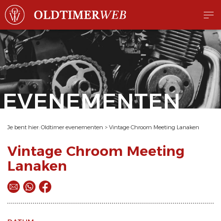
EVENEMENTEN
Je bent hier:
Oldtimer evenementen
>
Vintage Chroom Meeting Lanaken
Vintage Chroom Meeting
Lanaken