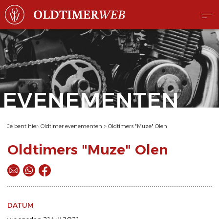
EVENEMENTEN
Je bent hier:
Oldtimer evenementen
>
Oldtimers "Muze" Olen
Oldtimers "Muze" Olen
DATUM