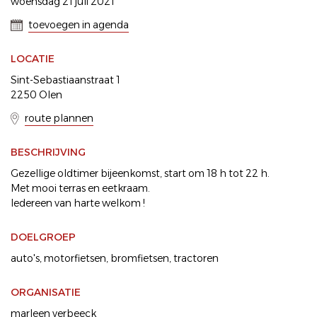
woensdag 21 juli 2021
toevoegen in agenda
LOCATIE
Sint-Sebastiaanstraat 1
2250 Olen
route plannen
BESCHRIJVING
Gezellige oldtimer bijeenkomst, start om 18 h tot 22 h.
Met mooi terras en eetkraam.
Iedereen van harte welkom !
DOELGROEP
auto's
motorfietsen
bromfietsen
tractoren
ORGANISATIE
marleen verbeeck