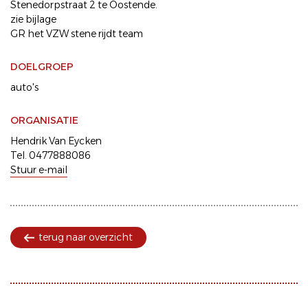
Stenedorpstraat 2 te Oostende.
zie bijlage
GR het VZW stene rijdt team
DOELGROEP
auto's
ORGANISATIE
Hendrik Van Eycken
Tel. 0477888086
Stuur e-mail
terug naar overzicht