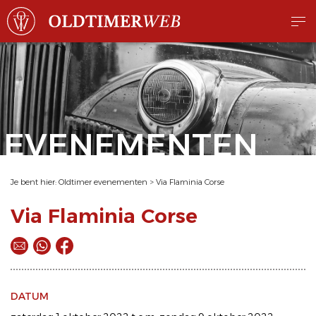
EVENEMENTEN
Je bent hier:
Oldtimer evenementen
>
Via Flaminia Corse
Via Flaminia Corse
DATUM