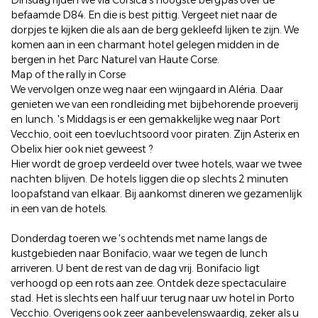
Dinsdag rijden we via Corsica's hoogste bergpas over de
befaamde D84. En die is best pittig. Vergeet niet naar de
dorpjes te kijken die als aan de berg gekleefd lijken te zijn. We
komen aan in een charmant hotel gelegen midden in de
bergen in het Parc Naturel van Haute Corse.
Map of the rally in Corse
We vervolgen onze weg naar een wijngaard in Aléria. Daar
genieten we van een rondleiding met bijbehorende proeverij
en lunch. 's Middags is er een gemakkelijke weg naar Port
Vecchio, ooit een toevluchtsoord voor piraten. Zijn Asterix en
Obelix hier ook niet geweest ?
Hier wordt de groep verdeeld over twee hotels, waar we twee
nachten blijven. De hotels liggen die op slechts 2 minuten
loopafstand van elkaar. Bij aankomst dineren we gezamenlijk
in een van de hotels.
Donderdag toeren we 's ochtends met name langs de
kustgebieden naar Bonifacio, waar we tegen de lunch
arriveren. U bent de rest van de dag vrij. Bonifacio ligt
verhoogd op een rots aan zee. Ontdek deze spectaculaire
stad. Het is slechts een half uur terug naar uw hotel in Porto
Vecchio. Overigens ook zeer aanbevelenswaardig, zeker als u