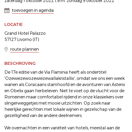
zaterdag 1 oktober 2022 t.e.m. zondag 9 oktober 2022
toevoegen in agenda
LOCATIE
Grand Hotel Palazzo
57127 Livorno (IT)
route plannen
BESCHRIJVING
De 17e editie van de Via Flaminia heeft als ondertitel
'Ozewiezewozewiezewallakristallix', omdat we ons een week
wanen als Corsicaans stamhoofd en de avonturen van Asterix
en Obelix gaan herbeleven. Niet te voet op de vlucht voor de
Romeinen maar comfortabel rijdend in onze klassiekers over
slingerweggetjes met mooie uitzichten. Op zoek naar
heerlijke gerechten met lokale wijnen in gezelschap van de
gezelligheid van de andere deelnemers.
We overnachten in een variëteit van hotels, meestal aan de