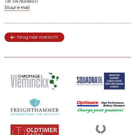
Tel. 0478348311
Stuur e-mail
terug naar overzicht