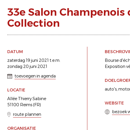
33e Salon Champenois 
Collection
DATUM
BESCHRIJV
zaterdag 19 juni 2021 t.e.m.
Bourse d'éc
zondag 20 juni 2021
Exposition v
toevoegen in agenda
DOELGROE
auto's
motor
LOCATIE
Allée Thierry Sabine
WEBSITE
51100 Reims (FR)
bezoek w
route plannen
ORGANISATIE