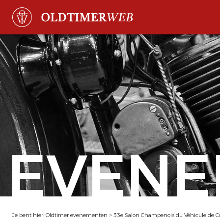
EVENE
Je bent hier:
Oldtimer evenementen
>
33e Salon Champenois du Véhicule de Co