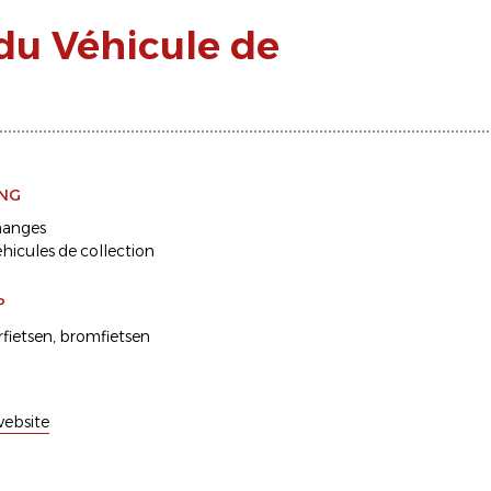
du Véhicule de
ING
hanges
éhicules de collection
P
fietsen
bromfietsen
ebsite