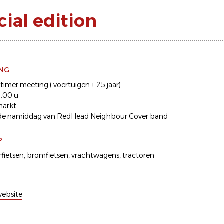
cial edition
ING
timer meeting ( voertuigen + 25 jaar)
8.00 u
markt
 de namiddag van RedHead Neighbour Cover band
P
fietsen
bromfietsen
vrachtwagens
tractoren
ebsite