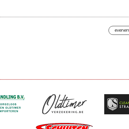
evenem