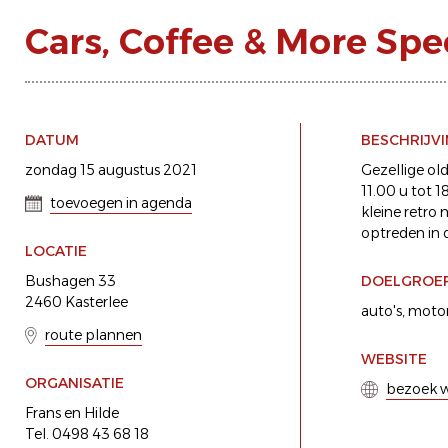
Cars, Coffee & More Spe
DATUM
BESCHRIJV
zondag 15 augustus 2021
Gezellige old
11.00 u tot 1
toevoegen in agenda
kleine retro 
optreden in
LOCATIE
Bushagen 33
DOELGROE
2460 Kasterlee
auto's
motor
route plannen
WEBSITE
ORGANISATIE
bezoek w
Frans en Hilde
Tel. 0498 43 68 18