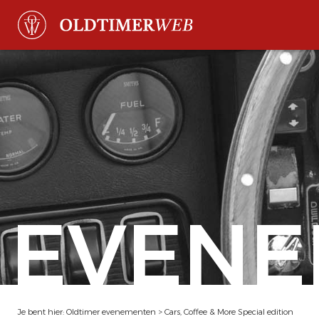
EVENE
Je bent hier:
Oldtimer evenementen
>
Cars, Coffee & More Special edition