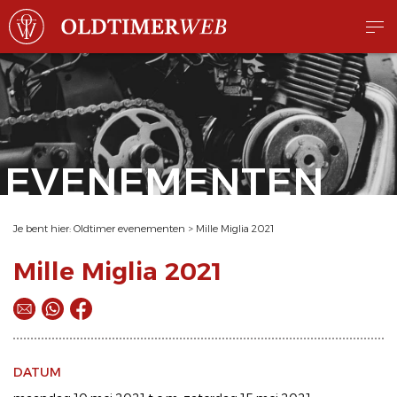
EVENEMENTEN
Je bent hier:
Oldtimer evenementen
>
Mille Miglia 2021
Mille Miglia 2021
DATUM