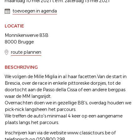
maandag 10 mei 2021 t.e.m. zaterdag 15 mei 2021
toevoegen in agenda
LOCATIE
Monnikenwerve 83B
8000 Brugge
route plannen
BESCHRIJVING
We volgen de Mille Miglia in al haar facetten.Van de start in
Brescia, over de race in enkele pittoreske dorpjes, tot de
doortocht aan de Passo della Cissa of een andere bergpas
waar de MM langsrijdt.
Overnachten doen we in gezellige BB's, overdag houden we
pick-nick langsheen het parcours.
We treffen de auto's minimaal 4 keer op een aangename
plaats langs het parcours.
Inschrijven kan via de website www.classictours.be of
telefonisch op 050/800.298