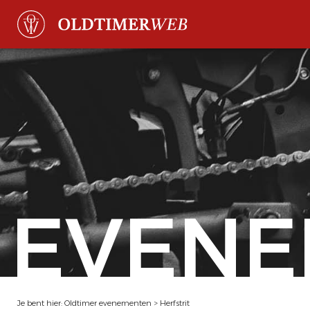
EVENE
Je bent hier:
Oldtimer evenementen
>
Herfstrit