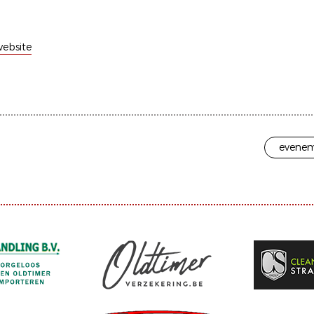
ebsite
evenem