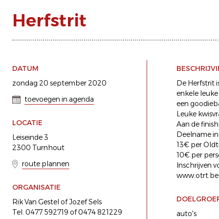
Herfstrit
DATUM
BESCHRIJV
zondag 20 september 2020
De Herfstrit
enkele leuke
toevoegen in agenda
een goodieb
Leuke kwisvra
LOCATIE
Aan de finish
Deelname in
Leiseinde 3
13€ per Oldt
2300 Turnhout
10€ per pers
route plannen
Inschrijven 
www.otrt.be
ORGANISATIE
DOELGROE
Rik Van Gestel of Jozef Sels
Tel. 0477 592719 of 0474 821229
auto's