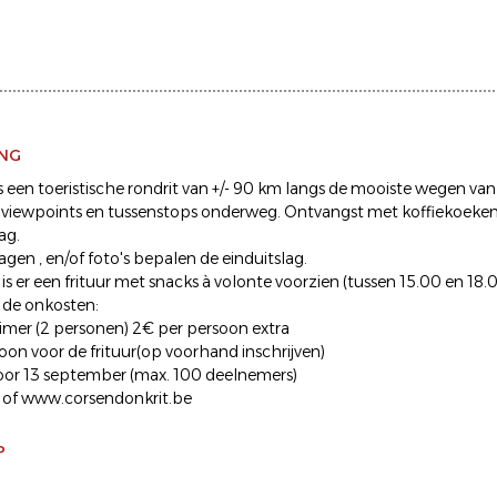
ING
 is een toeristische rondrit van +/- 90 km langs de mooiste wegen 
 viewpoints en tussenstops onderweg. Ontvangst met koffiekoeke
ag.
gen , en/of foto's bepalen de einduitslag.
 is er een frituur met snacks à volonte voorzien (tussen 15.00 en 18.
 de onkosten:
imer (2 personen) 2€ per persoon extra
oon voor de frituur(op voorhand inschrijven)
voor 13 september (max. 100 deelnemers)
 of www.corsendonkrit.be
P