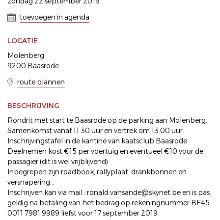
zondag 22 september 2019
toevoegen in agenda
LOCATIE
Molenberg
9200 Baasrode
route plannen
BESCHRIJVING
Rondrit met start te Baasrode op de parking aan Molenberg.
Samenkomst vanaf 11.30 uur en vertrek om 13.00 uur.
Inschrijvingstafel in de kantine van kaatsclub Baasrode
Deelnemen kost €15 per voertuig en eventueel €10 voor de
passagier (dit is wel vrijblijvend)
Inbegrepen zijn roadbook, rallyplaat, drankbonnen en
versnapering...
Inschrijven kan via mail : ronald.vansande@skynet.be en is pas
geldig na betaling van het bedrag op rekeningnummer BE45
0011 7981 9989 liefst voor 17 september 2019