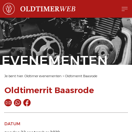
EVENEMENTEN
Je bent hier:
Oldtimer evenementen
>
Oldtimerrit Baasrode
Oldtimerrit Baasrode
DATUM