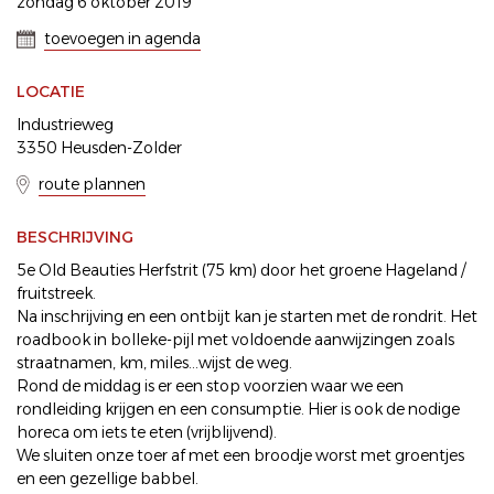
zondag 6 oktober 2019
toevoegen in agenda
LOCATIE
Industrieweg
3350 Heusden-Zolder
route plannen
BESCHRIJVING
5e Old Beauties Herfstrit (75 km) door het groene Hageland /
fruitstreek.
Na inschrijving en een ontbijt kan je starten met de rondrit. Het
roadbook in bolleke-pijl met voldoende aanwijzingen zoals
straatnamen, km, miles...wijst de weg.
Rond de middag is er een stop voorzien waar we een
rondleiding krijgen en een consumptie. Hier is ook de nodige
horeca om iets te eten (vrijblijvend).
We sluiten onze toer af met een broodje worst met groentjes
en een gezellige babbel.