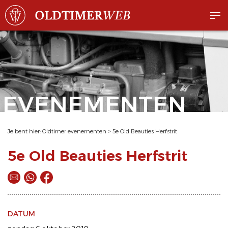
EVENEMENTEN
Je bent hier:
Oldtimer evenementen
>
5e Old Beauties Herfstrit
5e Old Beauties Herfstrit
DATUM