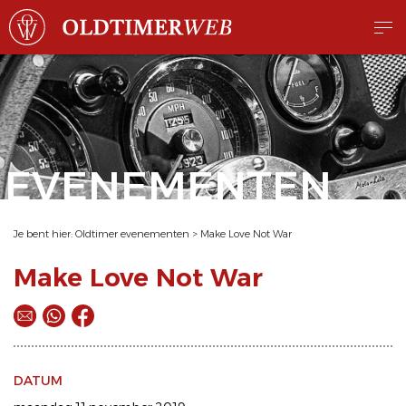
EVENEMENTEN
Je bent hier:
Oldtimer evenementen
>
Make Love Not War
Make Love Not War
DATUM