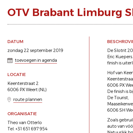
OTV Brabant Limburg Sl
DATUM
BESCHRIJV
zondag 22 september 2019
De Slotrit 2
Eric Kuepers.
toevoegen in agenda
finish is uite
Hof van Keen
LOCATIE
Keenterstraa
Keenterstraat 2
6006 PX Wee
6006 PX Weert (NL)
De finish is bi
De Tourist,
route plannen
Maaseikerwe
6006 SH We
ORGANISATIE
Zoals gebrui
Theo van Otterlo
auto van vóór
Tel. +31 651 697 954
Natuurlijk h