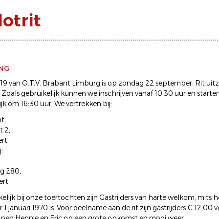
otrit
ING
019 van O.T.V. Brabant Limburg is op zondag 22 september. Rit uitz
 Zoals gebruikelijk kunnen we inschrijven vanaf 10:30 uur en starte
rlijk om 16:30 uur. We vertrekken bij:
t,
t 2,
rt.
j:
g 280,
ert
kelijk bij onze toertochten zijn Gastrijders van harte welkom, mits
 1 januari 1970 is. Voor deelname aan de rit zijn gastrijders € 12,00 
open Hennie en Eric op een grote opkomst en mooi weer.