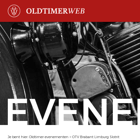
EVENE
Je bent hier:
Oldtimer evenementen
>
OTV Brabant Limburg Slotrit